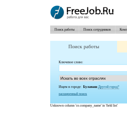
Поиск работы
Поиск сотрудников
Комп
Поиск работы
Ключевое слово:
Ищем в городе:
Буланаш
Другой город?
расширенный поиск
Unknown column 'co.company_name' in 'field list'